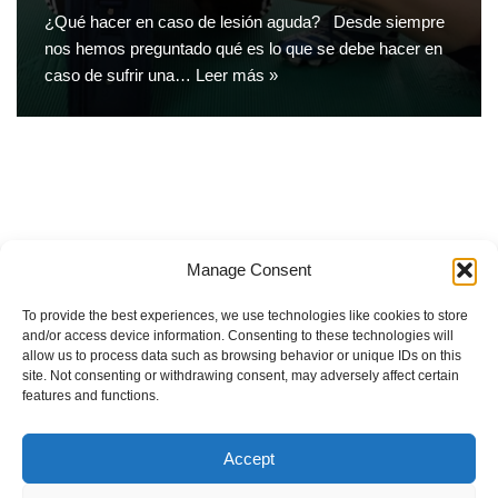
¿Qué hacer en caso de lesión aguda? Desde siempre
nos hemos preguntado qué es lo que se debe hacer en
caso de sufrir una…
Leer más »
Manage Consent
Lesiones del disco vertebral
To provide the best experiences, we use technologies like cookies to store
Sistema de entrenamiento Botom-up
and/or access device information. Consenting to these technologies will
allow us to process data such as browsing behavior or unique IDs on this
El Ligamento Cruzado Anterior (LCA): Lesión, Prevención y
site. Not consenting or withdrawing consent, may adversely affect certain
Recuperación
features and functions.
Alimentación intuitiva
Accept
Impacto del ejercicio físico sobre la salud