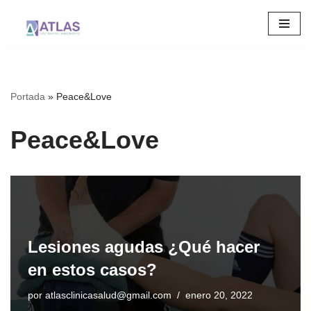
Saltar
al
contenido
Portada
»
Peace&Love
Peace&Love
Lesiones agudas ¿Qué hacer
en estos casos?
por
atlasclinicasalud@gmail.com
enero 20, 2022