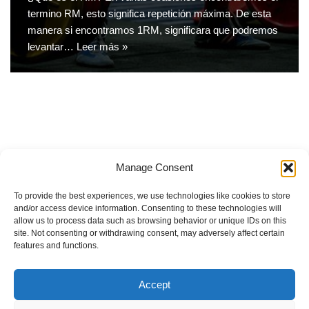
termino RM, esto significa repetición máxima. De esta
manera si encontramos 1RM, significara que podremos
levantar…
Leer más »
Manage Consent
Lesiones del disco vertebral
To provide the best experiences, we use technologies like cookies to store
Sistema de entrenamiento Botom-up
and/or access device information. Consenting to these technologies will
allow us to process data such as browsing behavior or unique IDs on this
El Ligamento Cruzado Anterior (LCA): Lesión, Prevención y
site. Not consenting or withdrawing consent, may adversely affect certain
Recuperación
features and functions.
Alimentación intuitiva
Accept
Impacto del ejercicio físico sobre la salud