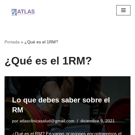
Saltar
al
contenido
Portada
»
¿Qué es el 1RM?
¿Qué es el 1RM?
Lo que debes saber sobre el
RM
por
atlasclinicasalud@gmail.com
diciembre 9, 2021
¿Qué es el RM? En varias ocasiones encontraremos el