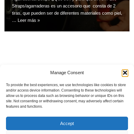
Straps/agarraderas es un accesorio que consta de 2
tiras, que pueden ser de diferentes materiales como piel,
…
Leer más »
Manage Consent
Lesiones del disco vertebral
To provide the best experiences, we use technologies like cookies to store
Sistema de entrenamiento Botom-up
and/or access device information. Consenting to these technologies will
allow us to process data such as browsing behavior or unique IDs on this
El Ligamento Cruzado Anterior (LCA): Lesión, Prevención y
site. Not consenting or withdrawing consent, may adversely affect certain
Recuperación
features and functions.
Alimentación intuitiva
Accept
Impacto del ejercicio físico sobre la salud