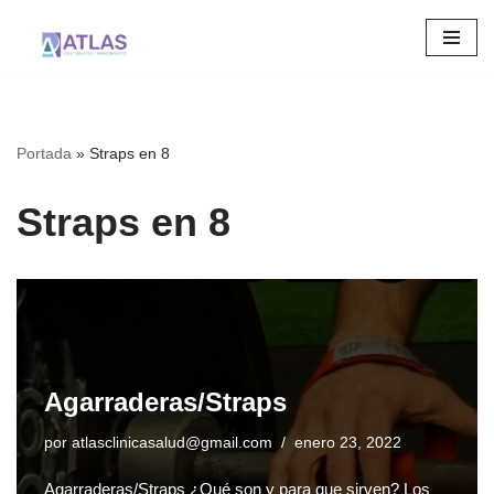
Saltar
al
contenido
Portada
»
Straps en 8
Straps en 8
Agarraderas/Straps
por
atlasclinicasalud@gmail.com
enero 23, 2022
Agarraderas/Straps ¿Qué son y para que sirven? Los